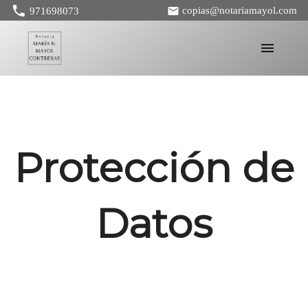
copias@notariamayol.com
971698073
Protección de
Datos